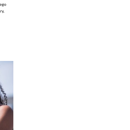
iego
ry,