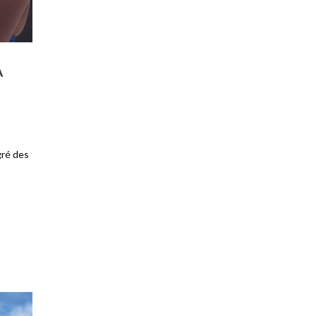
A
gré des