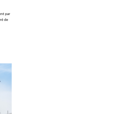
ent par
oré de