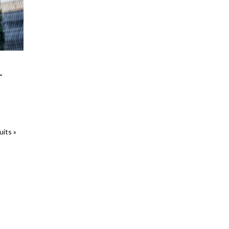
L
uits »