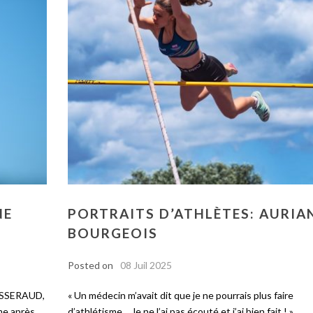
NE
PORTRAITS D’ATHLÈTES: AURIA
BOURGEOIS
Posted on
08 Juil 2025
PLASSERAUD,
« Un médecin m’avait dit que je ne pourrais plus faire
me après
d’athlétisme… Je ne l’ai pas écouté et j’ai bien fait ! »...