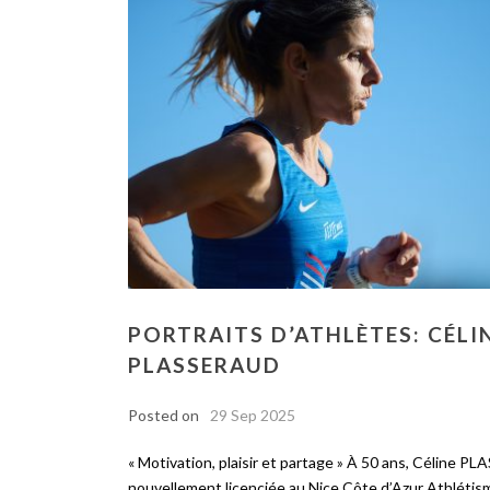
PORTRAITS D’ATHLÈTES: CÉLI
PLASSERAUD
Posted on
29 Sep 2025
« Motivation, plaisir et partage » À 50 ans, Céline 
nouvellement licenciée au Nice Côte d’Azur Athlétis