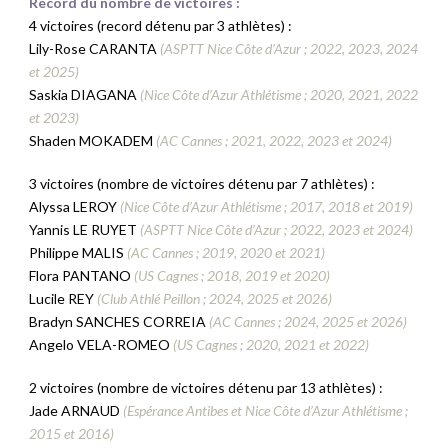
Record
du nombre de victoires :
4 victoires (record détenu par 3 athlètes) :
Lily-Rose CARANTA
(ASPTT Nice Côte d’Azur ; 2022, 2023, 2024
et 2025)
Saskia DIAGANA
(Nice Côte d’Azur Athlétisme ; 2020, 2021, 2022
et 2023)
Shaden MOKADEM
(AC Cannes ; 2021, 2022, 2023 et 2024)
3 victoires (nombre de victoires détenu par 7 athlètes) :
Alyssa LEROY
(Nice Côte d’Azur Athlétisme ; 2017, 2018 et 2019)
Yannis LE RUYET
(ASPTT Nice Côte d’Azur ; 2022, 2023 et 2024)
Philippe MALIS
(AC Cannes ; 2019, 2020 et 2021)
Flora PANTANO
(US Cagnes ; 2018, 2019 et 2020)
Lucile REY
(Club Athlé Peillon ; 2024, 2025 et 2026)
Bradyn SANCHES CORREIA
(AC Cannes ; 2024, 2025 et 2026)
Angelo VELA-ROMEO
(US Cagnes ; 2020, 2021 et 2022)
2 victoires (nombre de victoires détenu par 13 athlètes) :
Jade ARNAUD
(Espérance Antibes et Nice Côte d’Azur Athlétisme ;
2015 et 2016)