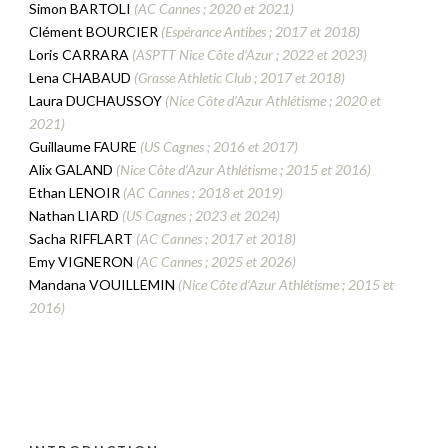
Simon BARTOLI
(AC Cannes ; 2020 et 2021)
Clément BOURCIER
(Espérance Antibes ; 2017 et 2018)
Loris
CARRARA
(ASPTT Nice Côte d’Azur ; 2022 et 2023)
Lena CHABAUD
(Grasse Athletic Club ; 2017 et 2018)
Laura DUCHAUSSOY
(Nice Côte d’Azur Athlétisme ; 2020 et
2021)
Guillaume FAURE
(US Cagnes ; 2016 et 2017)
Alix GALAND
(Nice Côte d’Azur Athlétisme ; 2015 et 2016)
Ethan LENOIR
(AC Cannes ; 2018 et 2019)
Nathan LIARD
(US Cagnes ; 2023 et 2024)
Sacha RIFFLART
(AC Cannes ; 2017 et 2018)
Emy VIGNERON
(AC Cannes ; 2025 et 2026)
Mandana VOUILLEMIN
(Nice Côte d’Azur Athlétisme ; 2015 et
2016)