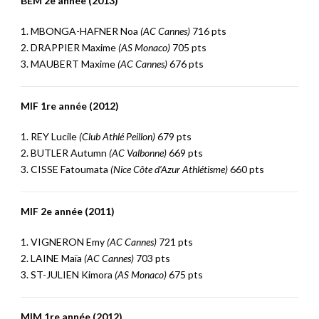
BEM 2e année (2013)
1. MBONGA-HAFNER Noa
(AC Cannes)
716 pts
2. DRAPPIER Maxime
(AS Monaco)
705 pts
3. MAUBERT Maxime
(AC Cannes)
676 pts
MIF 1re année (2012)
1. REY Lucile
(Club Athlé Peillon)
679 pts
2. BUTLER Autumn
(AC Valbonne)
669 pts
3. CISSE Fatoumata
(Nice Côte d’Azur Athlétisme)
660 pts
MIF 2e année (2011)
1. VIGNERON Emy
(AC Cannes)
721 pts
2. LAINE Maïa
(AC Cannes)
703 pts
3. ST-JULIEN Kimora
(AS Monaco)
675 pts
MIM 1re année (2012)