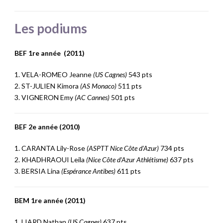
Les podiums
BEF 1re année (2011)
1. VELA-ROMEO Jeanne
(US Cagnes)
543 pts
2. ST-JULIEN Kimora
(AS Monaco)
511 pts
3. VIGNERON Emy
(AC Cannes)
501 pts
BEF 2e année (2010)
1. CARANTA Lily-Rose
(ASPTT Nice Côte d’Azur)
734 pts
2. KHADHRAOUI Leila
(Nice Côte d’Azur Athlétisme)
637 pts
3. BERSIA Lina
(Espérance Antibes)
611 pts
BEM 1re année (2011)
1. LIARD Nathan
(US Cagnes)
637 pts