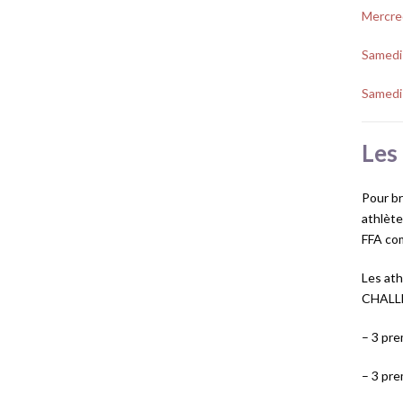
Mercred
Samedi 
Samedi 
Les 
Pour b
athlète
FFA com
Les ath
CHALL
– 3 pr
– 3 pr