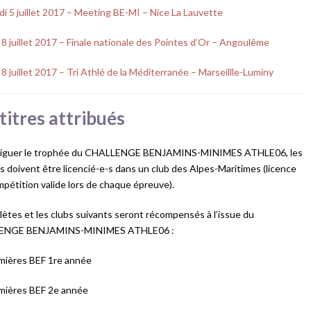
i 5 juillet 2017 – Meeting BE-MI – Nice La Lauvette
8 juillet 2017 – Finale nationale des Pointes d’Or – Angoulême
8 juillet 2017 – Tri Athlé de la Méditerranée – Marseillle-Luminy
titres attribués
riguer le trophée du CHALLENGE BENJAMINS-MINIMES ATHLE06, les
s doivent être licencié-e-s dans un club des Alpes-Maritimes (licence
pétition valide lors de chaque épreuve).
lètes et les clubs suivants seront récompensés à l’issue du
ENGE BENJAMINS-MINIMES ATHLE06 :
emières BEF 1re année
emières BEF 2e année