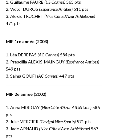
1. Guillaume FAURE
(US Cagnes)
565 pts
2. Victor DUROS
(Espérance Antibes)
511 pts
3. Alexis TRUCHET
(Nice Côte d’Azur Athlétisme)
471 pts
MIF 1re année (2003)
1. Léa DEREPAS
(AC Cannes)
584 pts
2. Prescillia ALEXIS-MAINGUY
(Espérance Antibes)
549 pts
3. Salma GOUFI
(AC Cannes)
447 pts
MIF 2e année (2002)
1. Anna MIRIGAY
(Nice Côte d’Azur Athlétisme)
586
pts
2. Julie MERCIER
(Cavigal Nice Sports)
571 pts
3. Jade ARNAUD
(Nice Côte d’Azur Athlétisme)
567
pts