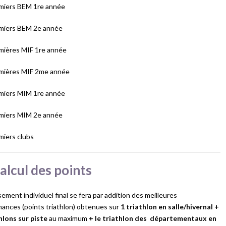
emiers BEM 1re année
emiers BEM 2e année
emières MIF 1re année
emières MIF 2me année
emiers MIM 1re année
emiers MIM 2e année
miers clubs
alcul des points
sement individuel final se fera par addition des meilleures
ances (points triathlon) obtenues sur
1 triathlon en salle/hivernal
+
hlons sur piste
au maximum
+ le triathlon des départementaux en