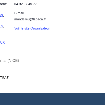
ment:
04 92 97 49 77
E-mail
ES
,
mandelieu@lapaca.fr
ES
,
Voir le site Organisateur
AUX
rnal (NICE)
NTRAS)