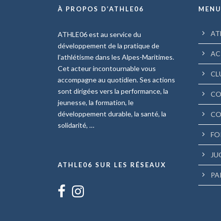
À PROPOS D’ATHLE06
MEN
AT
ATHLE06 est au service du
développement de la pratique de
AC
l’athlétisme dans les Alpes-Maritimes.
Cet acteur incontournable vous
CL
accompagne au quotidien. Ses actions
sont dirigées vers la performance, la
CO
jeunesse, la formation, le
développement durable, la santé, la
CO
solidarité, …
FO
JU
ATHLE06 SUR LES RÉSEAUX
PA