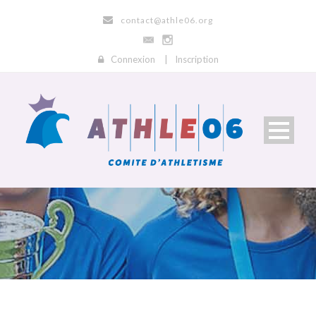
contact@athle06.org
Connexion
|
Inscription