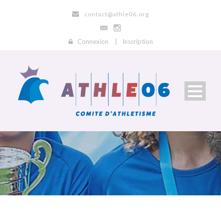
contact@athle06.org
Connexion
|
Inscription