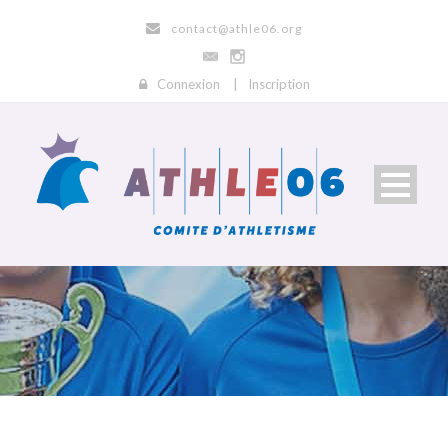
contact@athle06.org
Connexion
|
Inscription