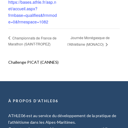
https://bases.athle.fr/asp.n
et/accueil.aspx?
frmbase=qualifies&frmmod
e=0&frmespace=1082
Journée Monégasque de
Championnats de France de
Marathon (SAINT-TROPEZ)
l’Athlétisme (MONACO)
Challenge PICAT (CANNES)
À PROPOS D’ATHLE06
ATHLE06 est au service du développement de la pratique de
l’athlétisme dans les Alpes-Maritimes.