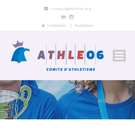
contact@athle06.org
Connexion
|
Inscription