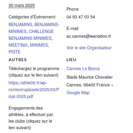
30 mars 2025
Phone
Catégories d’Évènement:
04 93 47 03 54
BENJAMINS
,
BENJAMINS-
E-mail
MINIMES
,
CHALLENGE
ac.cannes@wanadoo.fr
BENJAMINS-MINIMES
,
MEETING
,
MINIMES
,
Voir le site Organisateur
PISTE
AUTRES
LIEU
Téléchargez le programme
Cannes La Bocca
(cliquez sur le lien suivant)
Stade Maurice Chevalier
https://athle06.fr/wp-
Cannes
,
06400
France
+
content/uploads/2025/03/P
Google Map
icat-2025.pdf
Engagements des
athlètes, à effectuer par
les clubs (cliquez sur le
lien suivant)