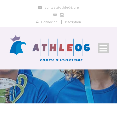
contact@athle06.org
Connexion
|
Inscription