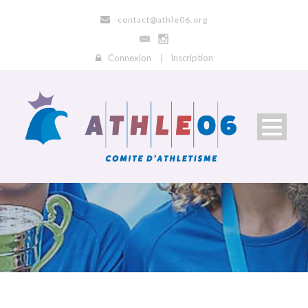
contact@athle06.org
Connexion
|
Inscription