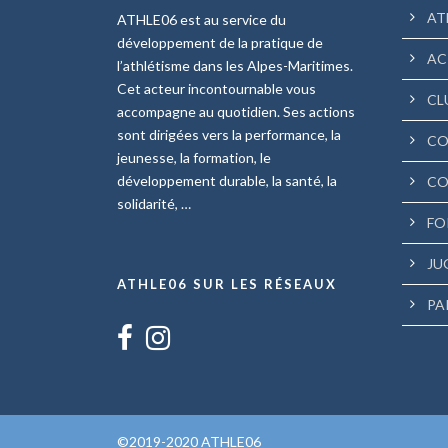
AT
ATHLE06 est au service du
développement de la pratique de
AC
l’athlétisme dans les Alpes-Maritimes.
Cet acteur incontournable vous
CL
accompagne au quotidien. Ses actions
sont dirigées vers la performance, la
CO
jeunesse, la formation, le
développement durable, la santé, la
CO
solidarité, …
FO
JU
ATHLE06 SUR LES RÉSEAUX
PA
©2019-2020 ATHLE06