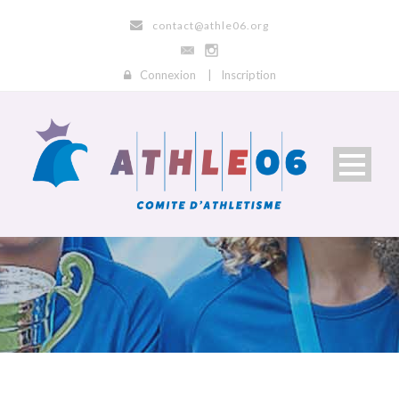
contact@athle06.org
Connexion
|
Inscription