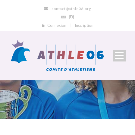
contact@athle06.org
Connexion
|
Inscription