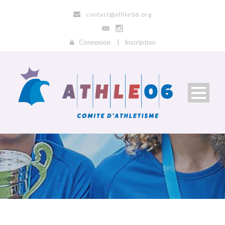
contact@athle06.org
Connexion
|
Inscription