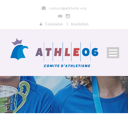
contact@athle06.org
Connexion
|
Inscription