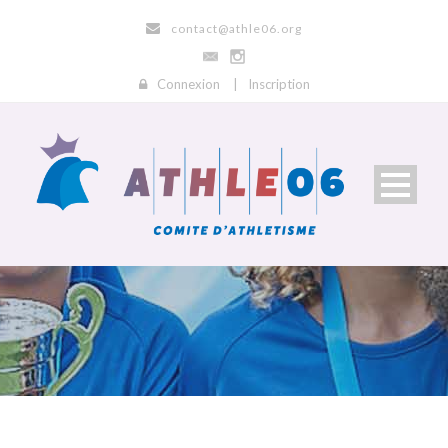
contact@athle06.org
Connexion
|
Inscription