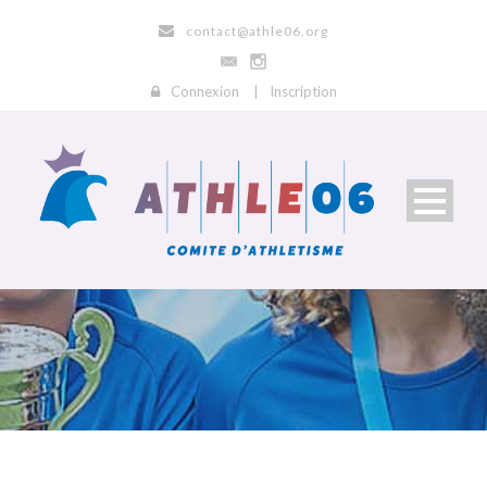
contact@athle06.org
Connexion
|
Inscription