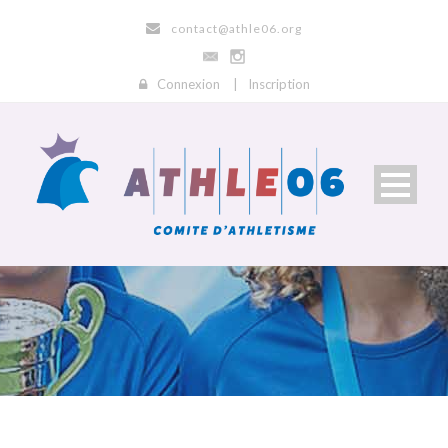
contact@athle06.org
Connexion
|
Inscription