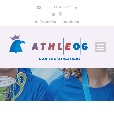
contact@athle06.org
Connexion
|
Inscription