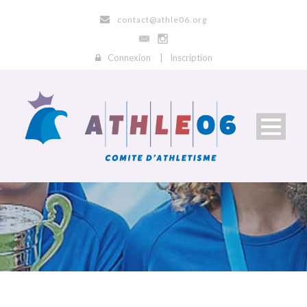
contact@athle06.org
Connexion
|
Inscription