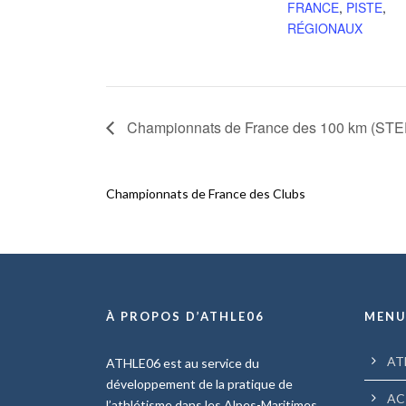
FRANCE
,
PISTE
,
RÉGIONAUX
Championnats de France des 100 km (
Championnats de France des Clubs
À PROPOS D’ATHLE06
MEN
AT
ATHLE06 est au service du
développement de la pratique de
AC
l’athlétisme dans les Alpes-Maritimes.