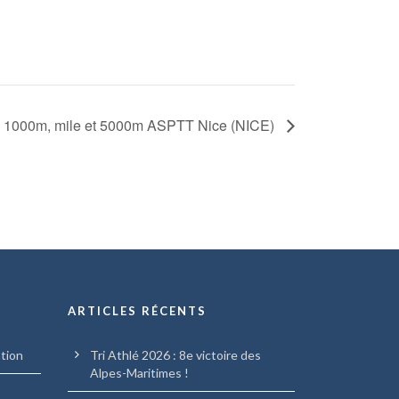
 1000m, mile et 5000m ASPTT Nice (NICE)
ARTICLES RÉCENTS
ation
Tri Athlé 2026 : 8e victoire des
Alpes-Maritimes !