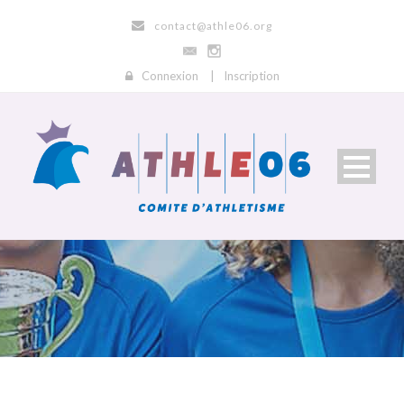
contact@athle06.org
Connexion
|
Inscription