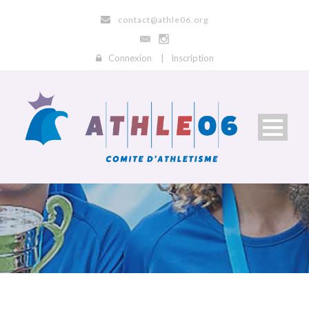
contact@athle06.org
Connexion
|
Inscription