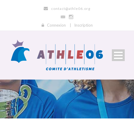
contact@athle06.org
Connexion
|
Inscription