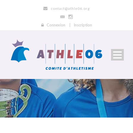
contact@athle06.org
Connexion
|
Inscription