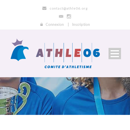
contact@athle06.org
Connexion
|
Inscription