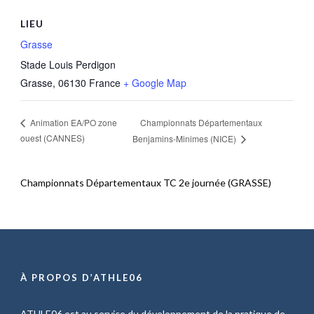
LIEU
Grasse
Stade Louis Perdigon
Grasse
,
06130
France
+ Google Map
Championnats Départementaux
Animation EA/PO zone
ouest (CANNES)
Benjamins-Minimes (NICE)
Championnats Départementaux TC 2e journée (GRASSE)
À PROPOS D’ATHLE06
ATHLE06 est au service du développement de la pratique de