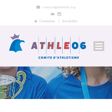
contact@athle06.org
Connexion
|
Inscription