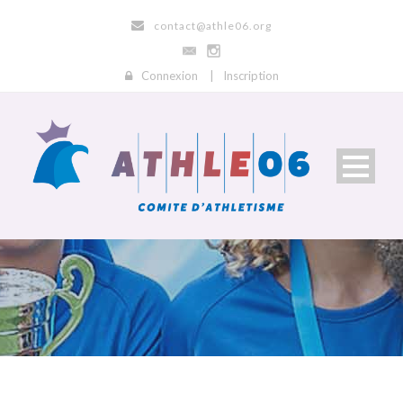
contact@athle06.org
Connexion
|
Inscription