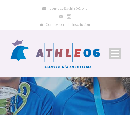
contact@athle06.org
Connexion
|
Inscription