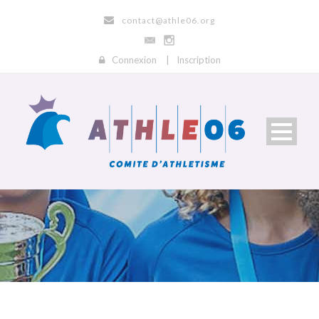
contact@athle06.org
Connexion
|
Inscription