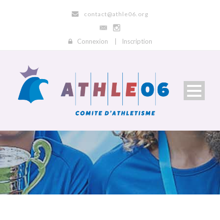
contact@athle06.org
Connexion
|
Inscription