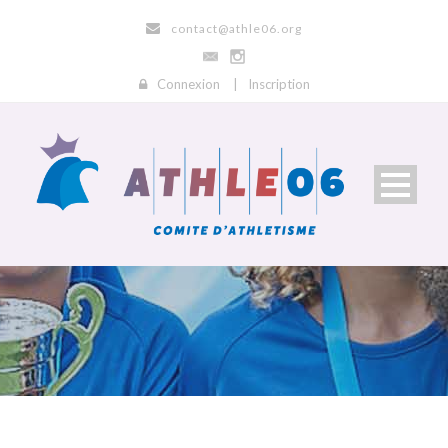
contact@athle06.org
Connexion
|
Inscription