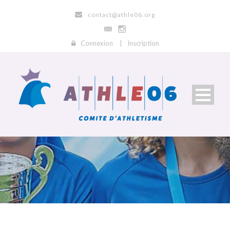
contact@athle06.org
Connexion
|
Inscription