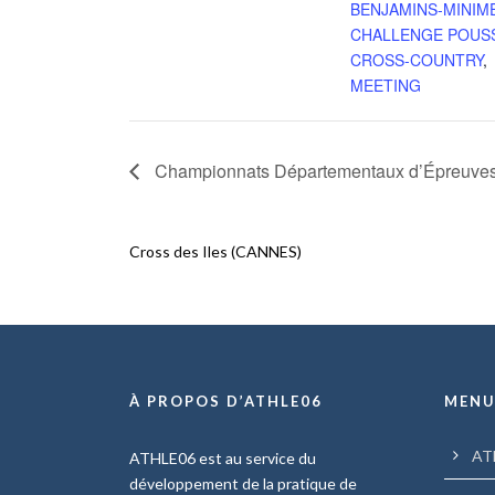
BENJAMINS-MINIM
CHALLENGE POUS
CROSS-COUNTRY
,
MEETING
Championnats Départementaux d’Épreuves
Cross des Iles (CANNES)
À PROPOS D’ATHLE06
MEN
AT
ATHLE06 est au service du
développement de la pratique de