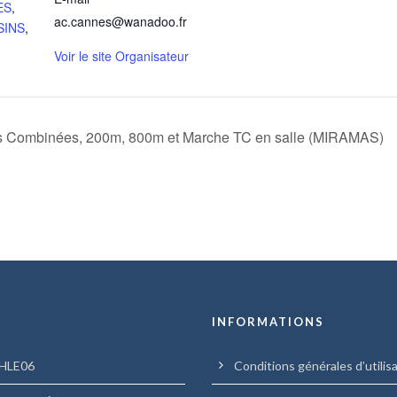
ES
,
ac.cannes@wanadoo.fr
SINS
,
Voir le site Organisateur
 Combinées, 200m, 800m et Marche TC en salle (MIRAMAS)
U
INFORMATIONS
HLE06
Conditions générales d’utilis