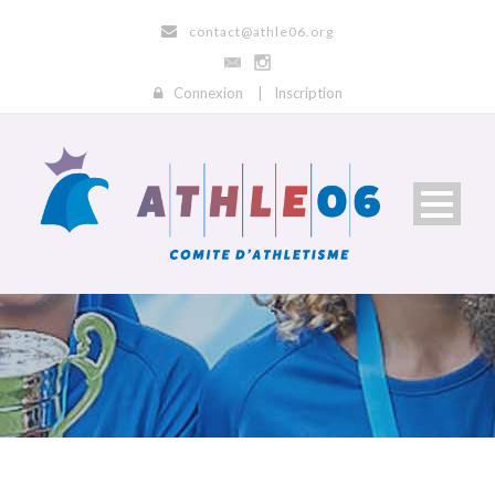
contact@athle06.org
Connexion
|
Inscription