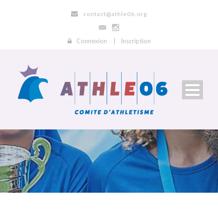
contact@athle06.org
Connexion
|
Inscription