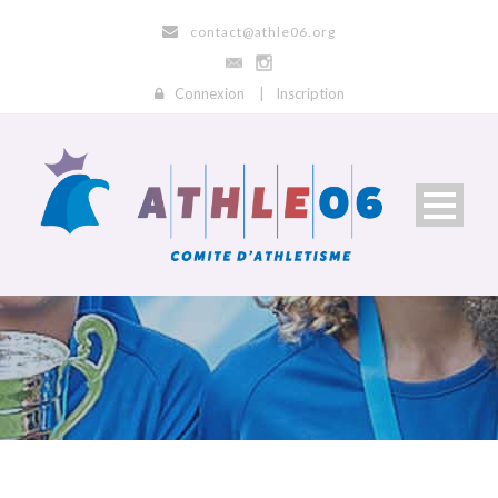
contact@athle06.org
Connexion
|
Inscription