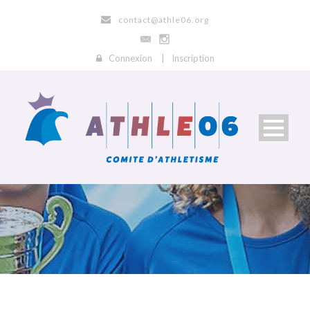
contact@athle06.org
Connexion
|
Inscription