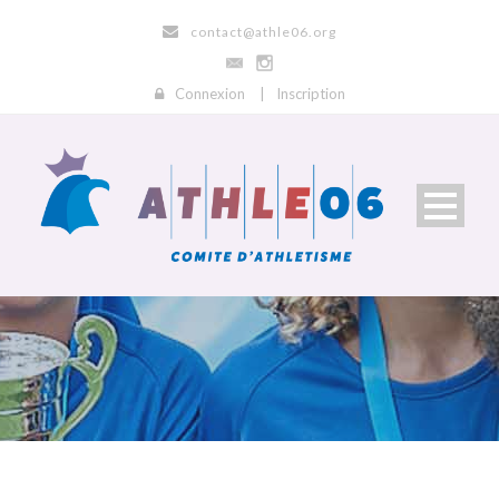
contact@athle06.org
Connexion
|
Inscription