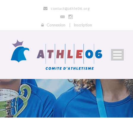
contact@athle06.org
Connexion
|
Inscription