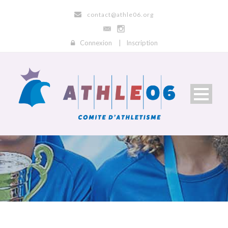
contact@athle06.org
Connexion
|
Inscription