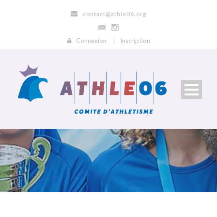
contact@athle06.org
Connexion
|
Inscription