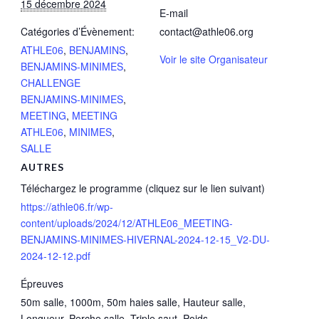
15 décembre 2024
E-mail
Catégories d’Évènement:
contact@athle06.org
ATHLE06
,
BENJAMINS
,
Voir le site Organisateur
BENJAMINS-MINIMES
,
CHALLENGE
BENJAMINS-MINIMES
,
MEETING
,
MEETING
ATHLE06
,
MINIMES
,
SALLE
AUTRES
Téléchargez le programme (cliquez sur le lien suivant)
https://athle06.fr/wp-
content/uploads/2024/12/ATHLE06_MEETING-
BENJAMINS-MINIMES-HIVERNAL-2024-12-15_V2-DU-
2024-12-12.pdf
Épreuves
50m salle, 1000m, 50m haies salle, Hauteur salle,
Longueur, Perche salle, Triple saut, Poids