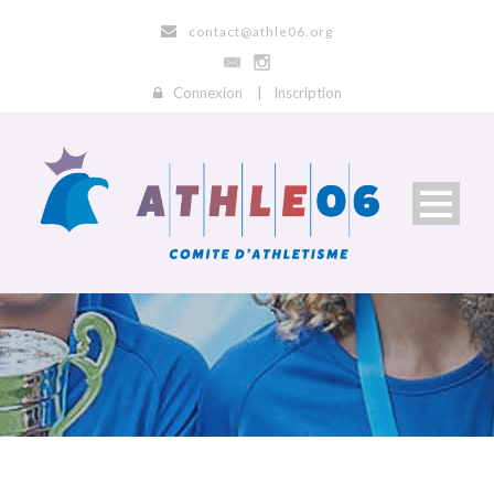
contact@athle06.org
Connexion
|
Inscription