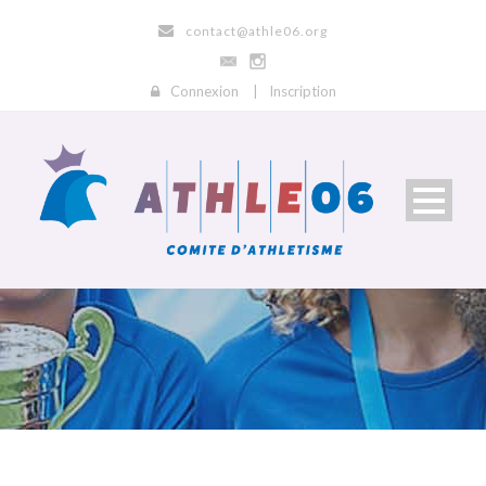
contact@athle06.org
Connexion
|
Inscription