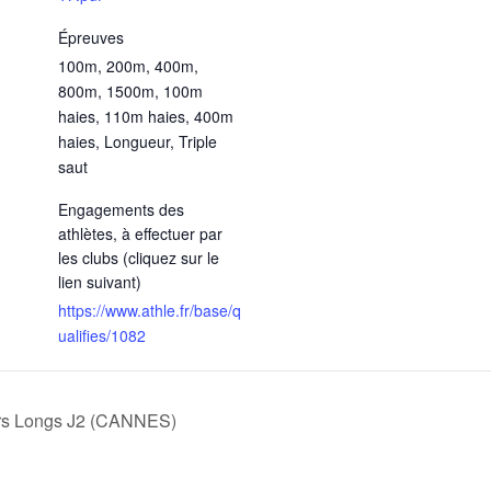
Épreuves
100m, 200m, 400m,
800m, 1500m, 100m
haies, 110m haies, 400m
haies, Longueur, Triple
saut
Engagements des
athlètes, à effectuer par
les clubs (cliquez sur le
lien suivant)
https://www.athle.fr/base/q
ualifies/1082
rs Longs J2 (CANNES)