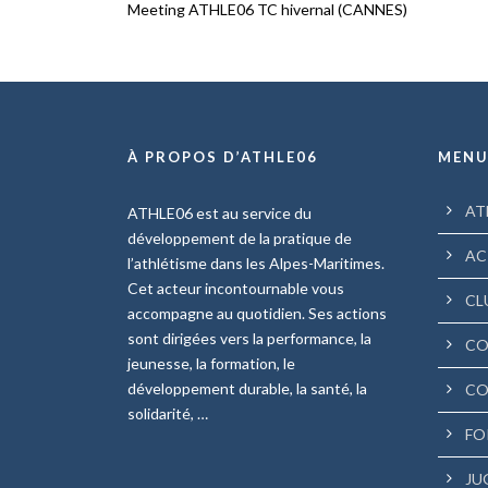
Meeting ATHLE06 TC hivernal (CANNES)
À PROPOS D’ATHLE06
MEN
AT
ATHLE06 est au service du
développement de la pratique de
AC
l’athlétisme dans les Alpes-Maritimes.
Cet acteur incontournable vous
CL
accompagne au quotidien. Ses actions
sont dirigées vers la performance, la
CO
jeunesse, la formation, le
développement durable, la santé, la
CO
solidarité, …
FO
JU