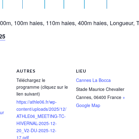
0m, 100m haies, 110m haies, 400m haies, Longueur, Tr
25
AUTRES
LIEU
Téléchargez le
Cannes La Bocca
programme (cliquez sur le
Stade Maurice Chevalier
lien suivant)
Cannes
,
06400
France
+
https://athle06.fr/wp-
Google Map
content/uploads/2025/12/
eur
ATHLE06_MEETING-TC-
HIVERNAL-2025-12-
20_V2-DU-2025-12-
17.pdf