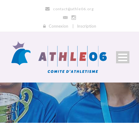
contact@athle06.org
Connexion
|
Inscription