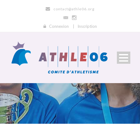
contact@athle06.org
Connexion
|
Inscription