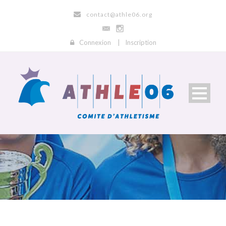
contact@athle06.org
Connexion
|
Inscription