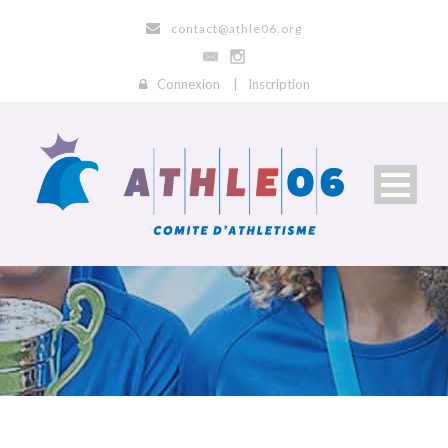
contact@athle06.org
Connexion
|
Inscription